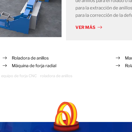
de anillos para el rolado o 
para la extracción de anil
para la corrección de la def
VER MÁS
Roladora de anillos
Man
Máquina de forja radial
Rol
equipo de forja CNC
roladora de anillos