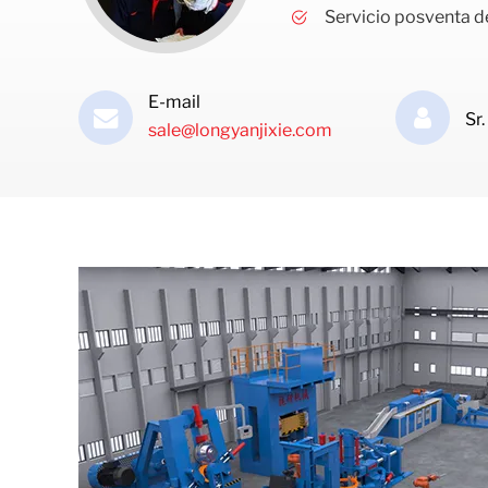
Servicio posventa d
E-mail
Sr
sale@longyanjixie.com