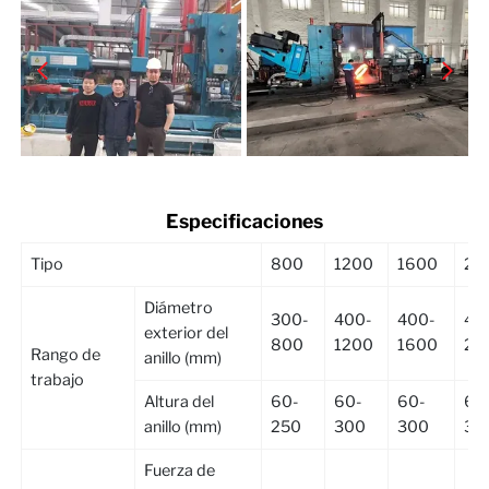
Especificaciones
Tipo
800
1200
1600
20
Diámetro
300-
400-
400-
40
exterior del
800
1200
1600
20
Rango de
anillo (mm)
trabajo
Altura del
60-
60-
60-
60
anillo (mm)
250
300
300
35
Fuerza de