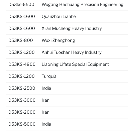
D53ks-6500
Wugang Hechuang Precision Engineering
D53KS-1600
Quanzhou Lianhe
D53KS-1600
Xi'an Mucheng Heavy Industry
D53KS-800
Wuxi Zhenghong
D53KS-1200
Anhui Tuoshan Heavy Industry
D53KS-4800
Liaoning Lifate Special Equipment
D53KS-1200
Turquía
D53KS-2500
India
D53KS-3000
Irán
D53KS-2000
Irán
D53KS-5000
India