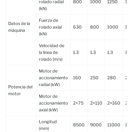
rolado radial
800
1000
1250
16
(kN)
Fuerza de
Datos de la
rolado axial
630
800
1000
12
máquina
(kN)
Velocidad de
la línea de
1.3
1.3
1.3
1.3
rolado (m/s)
Motor de
accionamiento
160
250
280
2×
radial (kW)
Potencia del
motor
Motor de
accionamiento
2×75
2×110
2×160
2×
axial (kW)
Longitud
8500
9000
11000
13
(mm)