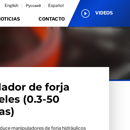
English
Русский
Español
VIDEOS
OTICIAS
CONTACTO
ador de forja
eles (0.3-50
as)
uce manipuladores de forja hidráulicos