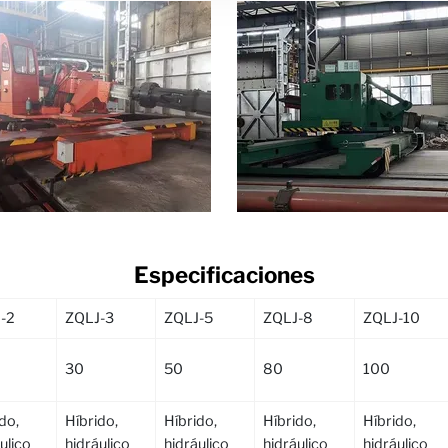
Especificaciones
-2
ZQLJ-3
ZQLJ-5
ZQLJ-8
ZQLJ-10
30
50
80
100
do,
Híbrido,
Híbrido,
Híbrido,
Híbrido,
ulico
hidráulico
hidráulico
hidráulico
hidráulico