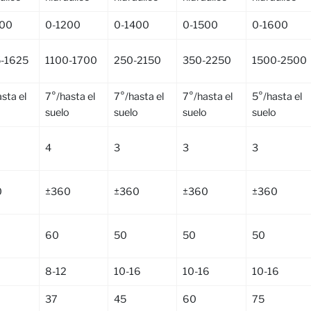
000
0-1200
0-1400
0-1500
0-1600
-1625
1100-1700
250-2150
350-2250
1500-2500
sta el
7°/hasta el
7°/hasta el
7°/hasta el
5°/hasta el
o
suelo
suelo
suelo
suelo
4
3
3
3
0
±360
±360
±360
±360
60
50
50
50
8-12
10-16
10-16
10-16
37
45
60
75