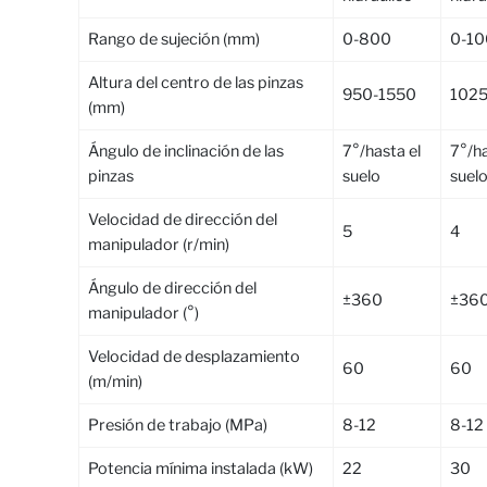
Rango de sujeción (mm)
0-800
0-1
Altura del centro de las pinzas
950-1550
1025
(mm)
Ángulo de inclinación de las
7°/hasta el
7°/ha
pinzas
suelo
suel
Velocidad de dirección del
5
4
manipulador (r/min)
Ángulo de dirección del
±360
±36
manipulador (°)
Velocidad de desplazamiento
60
60
(m/min)
Presión de trabajo (MPa)
8-12
8-12
Potencia mínima instalada (kW)
22
30