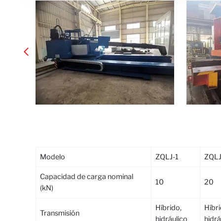
Modelo
ZQLJ-1
ZQLJ
Capacidad de carga nominal
10
20
(kN)
Híbrido,
Híbri
Transmisión
hidráulico
hidrá