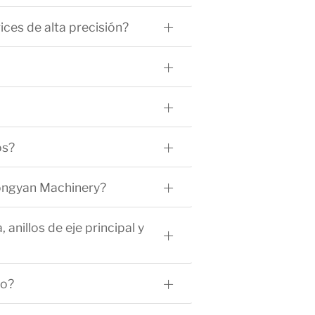
ces de alta precisión?
os?
Longyan Machinery?
anillos de eje principal y
co?