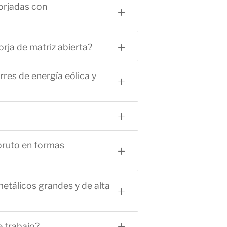
forjadas con
rja de matriz abierta?
res de energía eólica y
 bruto en formas
etálicos grandes y de alta
e trabajo?