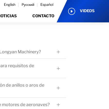
English
Русский
Español
VIDEOS
OTICIAS
CONTACTO
r Longyan Machinery?
ara requisitos de
n de anillos o aros de
de motores de aeronaves?