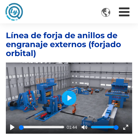

VIDEOS
Línea de forja de anillos de
engranaje externos (forjado
orbital)
Play
01:44
Play
Mute
Ente