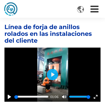

VIDEOS
Línea de forja de anillos
rolados en las instalaciones
del cliente
Play
01:06
Play
Mute
Ente