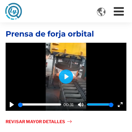

VIDEOS
Prensa de forja orbital
Play
00:31
Play
Mute
Ente
fulls
REVISAR MAYOR DETALLES