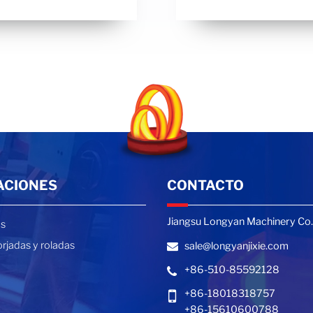
ACIONES
CONTACTO
Jiangsu Longyan Machinery Co.,
as
orjadas y roladas
sale@longyanjixie.com
+86-510-85592128
+86-18018318757
+86-15610600788