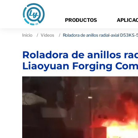
PRODUCTOS
APLICA
Inicio
Videos
Roladora de anillos radial-axial D53K
Roladora de anillos ra
Liaoyuan Forging Co