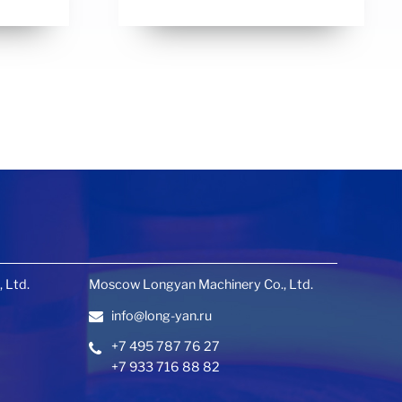
 Ltd.
Moscow Longyan Machinery Co., Ltd.
info@long-yan.ru
+7 495 787 76 27
+7 933 716 88 82