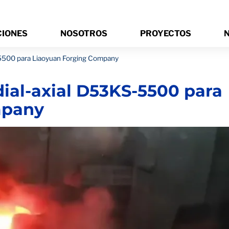
CIONES
NOSOTROS
PROYECTOS
N
S-5500 para Liaoyuan Forging Company
dial-axial D53KS-5500 para
mpany