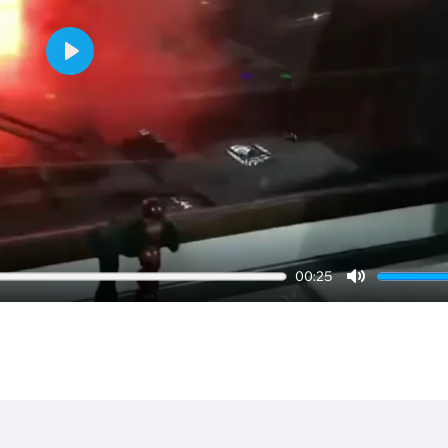
Play
00:25
Mute