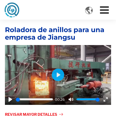

VIDEOS
Roladora de anillos para una
empresa de Jiangsu
Play
00:26
Play
Mute
Ente
fulls
REVISAR MAYOR DETALLES